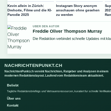
Kevin allein in Zürich:
Instagram Story anonym
Sup
Drehorte, Filme und die KI-
anschauen ohne gesehen
202
Parodie 2025
zu werden
Ran
UBER DEN AUTOR
Freddie Oliver Thompson Murray
Die Redaktion verbindet schnelle Updates mit kl
NACHRICHTENPUNKT.CH
NachrichtenPunkt.ch vereint Nachrichten, Ratgeber und Analysen in einem
modernen Redaktionslayout. Laufend vom Redaktionsteam aktualisiert.
Beliebt
Tagliche Redaktionsbriefings und Vertrauensressourcen, kuratiert fur schnelle Verifikatio
Über uns
Kontakt