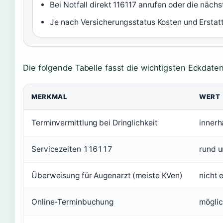
Bei Notfall direkt 116117 anrufen oder die nä
Je nach Versicherungsstatus Kosten und Erstat
Die folgende Tabelle fasst die wichtigsten Eckdat
Wichtige Kennzahlen und Anlaufstellen zum Augenarz
MERKMAL
WERT
Terminvermittlung bei Dringlichkeit
innerh
Servicezeiten 116117
rund u
Überweisung für Augenarzt (meiste KVen)
nicht e
Online-Terminbuchung
möglic