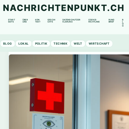
NACHRICHTENPUNKT.CH
START
ÜBER
KON
GESCHI
DATENSCHUTZER
COOKIE-
RUND
B
SEITE
UNS
TAKT
CHTE
KLÄRUNG
RICHTLINIE
BRIEF
L
O
G
BLOG
LOKAL
POLITIK
TECHNIK
WELT
WIRTSCHAFT