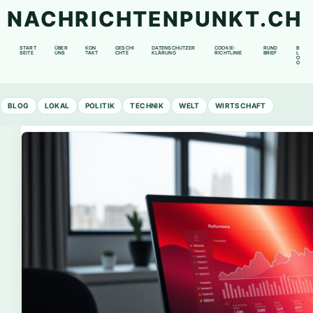
NACHRICHTENPUNKT.CH
START
ÜBER
KON
GESCHI
DATENSCHUTZER
COOKIE-
RUND
B
SEITE
UNS
TAKT
CHTE
KLÄRUNG
RICHTLINIE
BRIEF
L
O
G
BLOG
LOKAL
POLITIK
TECHNIK
WELT
WIRTSCHAFT