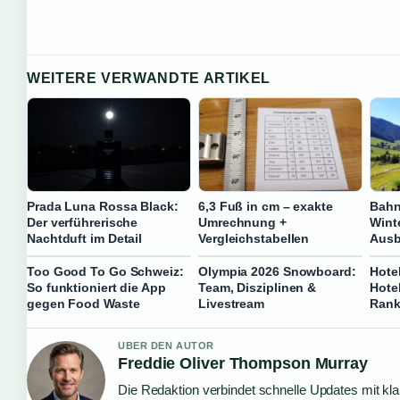
WEITERE VERWANDTE ARTIKEL
Prada Luna Rossa Black:
6,3 Fuß in cm – exakte
Bahn
Der verführerische
Umrechnung +
Wint
Nachtduft im Detail
Vergleichstabellen
Ausb
Too Good To Go Schweiz:
Olympia 2026 Snowboard:
Hotel
So funktioniert die App
Team, Disziplinen &
Hote
gegen Food Waste
Livestream
Rank
UBER DEN AUTOR
Freddie Oliver Thompson Murray
Die Redaktion verbindet schnelle Updates mit kl