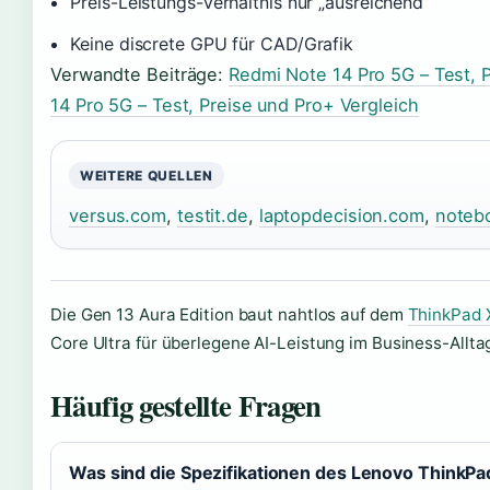
Preis-Leistungs-Verhältnis nur „ausreichend”
Keine discrete GPU für CAD/Grafik
Verwandte Beiträge:
Redmi Note 14 Pro 5G – Test, 
14 Pro 5G – Test, Preise und Pro+ Vergleich
WEITERE QUELLEN
versus.com
,
testit.de
,
laptopdecision.com
,
noteb
Die Gen 13 Aura Edition baut nahtlos auf dem
ThinkPad 
Core Ultra für überlegene AI-Leistung im Business-Allta
Häufig gestellte Fragen
Was sind die Spezifikationen des Lenovo ThinkP