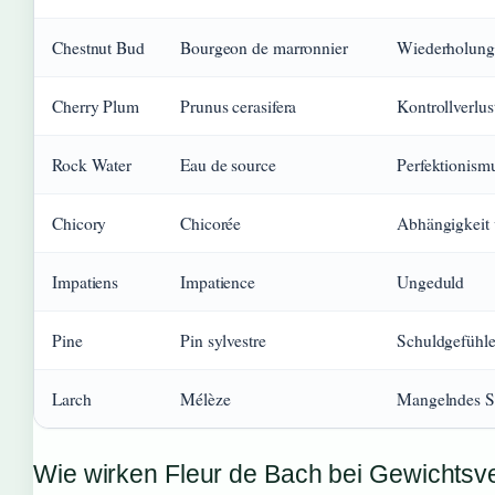
Chestnut Bud
Bourgeon de marronnier
Wiederholungs
Cherry Plum
Prunus cerasifera
Kontrollverlus
Rock Water
Eau de source
Perfektionism
Chicory
Chicorée
Abhängigkeit 
Impatiens
Impatience
Ungeduld
Pine
Pin sylvestre
Schuldgefühl
Larch
Mélèze
Mangelndes Se
Wie wirken Fleur de Bach bei Gewichtsve