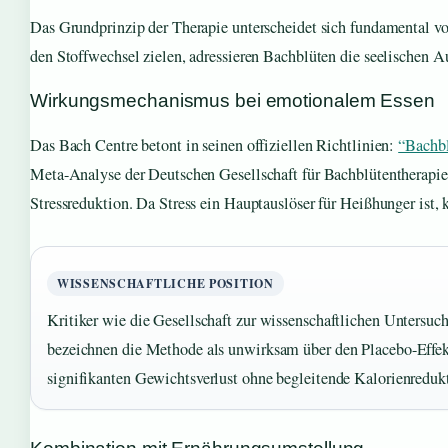
Das Grundprinzip der Therapie unterscheidet sich fundamental
den Stoffwechsel zielen, adressieren Bachblüten die seelischen A
Wirkungsmechanismus bei emotionalem Essen
Das Bach Centre betont in seinen offiziellen Richtlinien:
“Bachbl
Meta-Analyse der Deutschen Gesellschaft für Bachblütentherapie a
Stressreduktion. Da Stress ein Hauptauslöser für Heißhunger ist, 
WISSENSCHAFTLICHE POSITION
Kritiker wie die Gesellschaft zur wissenschaftlichen Unters
bezeichnen die Methode als unwirksam über den Placebo-Effekt 
signifikanten Gewichtsverlust ohne begleitende Kalorienreduk