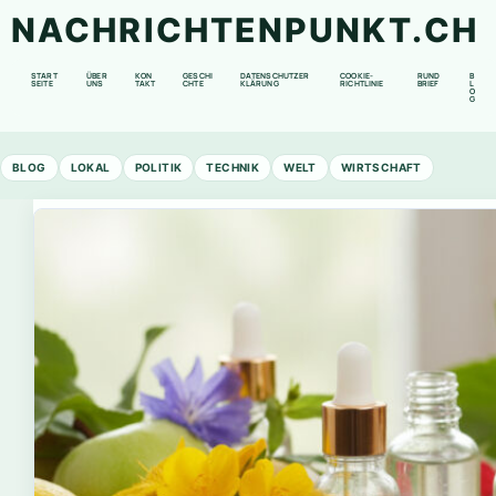
NACHRICHTENPUNKT.CH
START
ÜBER
KON
GESCHI
DATENSCHUTZER
COOKIE-
RUND
B
SEITE
UNS
TAKT
CHTE
KLÄRUNG
RICHTLINIE
BRIEF
L
O
G
BLOG
LOKAL
POLITIK
TECHNIK
WELT
WIRTSCHAFT