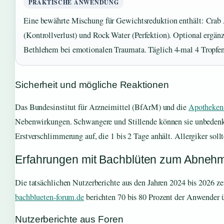
PRAKTISCHE ANWENDUNG
Eine bewährte Mischung für Gewichtsreduktion enthält: Crab
(Kontrollverlust) und Rock Water (Perfektion). Optional ergän
Bethlehem bei emotionalen Traumata. Täglich 4-mal 4 Tropfe
Sicherheit und mögliche Reaktionen
Das Bundesinstitut für Arzneimittel (BfArM) und die
Apotheken
Nebenwirkungen. Schwangere und Stillende können sie unbedenkli
Erstverschlimmerung auf, die 1 bis 2 Tage anhält. Allergiker sol
Erfahrungen mit Bachblüten zum Abneh
Die tatsächlichen Nutzerberichte aus den Jahren 2024 bis 2026 zei
bachblueten-forum.de
berichten 70 bis 80 Prozent der Anwender ü
Nutzerberichte aus Foren