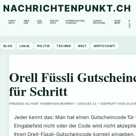
NACHRICHTENPUNKT.CH
START
ÜBER
KON
GESCHI
DATENSCHUTZER
COOKIE-
RUND
B
SEITE
UNS
TAKT
CHTE
KLÄRUNG
RICHTLINIE
BRIEF
L
O
G
BLOG
LOKAL
POLITIK
TECHNIK
WELT
WIRTSCHAFT
Orell Füssli Gutschein
für Schritt
FREDDIE OLIVER THOMPSON MURRAY • 2026-06-11 • GEPRUFT VON OLI
Jeder kennt das: Man hat einen Gutscheincode für 
Eingabefeld nicht oder der Code wird nicht akzeptiert
Ihren Orell-Füssli-Gutscheincode korrekt eingeben, 