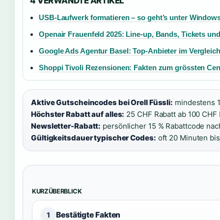
4 VERWANDTE ARTIKEL
USB-Laufwerk formatieren – so geht’s unter Window
Openair Frauenfeld 2025: Line-up, Bands, Tickets un
Google Ads Agentur Basel: Top-Anbieter im Vergleic
Shoppi Tivoli Rezensionen: Fakten zum grössten Ce
Aktive Gutscheincodes bei Orell Füssli:
mindestens 15
Höchster Rabatt auf alles:
25 CHF Rabatt ab 100 CHF 
Newsletter-Rabatt:
persönlicher 15 % Rabattcode nac
Gültigkeitsdauer typischer Codes:
oft 20 Minuten bi
KURZÜBERBLICK
Bestätigte Fakten
1