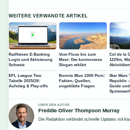
WEITERE VERWANDTE ARTIKEL
Raiffeisen E-Banking
Vom Fluss bis zum
Col de la 
Login und Aktivierung
Meer: Der kontroverse
1229m, W
Schweiz
Slogan erklärt
Aktivitäte
EFL League Two
Bonnie Blue 1000 Porn:
Star Wars 
Tabelle 2025/26:
Fakten, Quellen,
Republic –
Aufstieg & Play-offs
ungeklärte Fragen
Guide und
Systemanf
UBER DEN AUTOR
Freddie Oliver Thompson Murray
Die Redaktion verbindet schnelle Updates mit kl