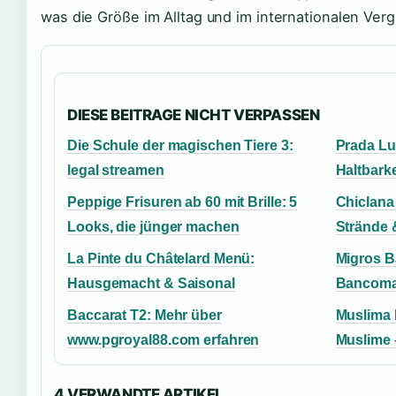
was die Größe im Alltag und im internationalen Verg
DIESE BEITRAGE NICHT VERPASSEN
Die Schule der magischen Tiere 3:
Prada Lu
legal streamen
Haltbarke
Peppige Frisuren ab 60 mit Brille: 5
Chiclana 
Looks, die jünger machen
Strände 
La Pinte du Châtelard Menü:
Migros Ba
Hausgemacht & Saisonal
Bancoma
Baccarat T2: Mehr über
Muslima 
www.pgroyal88.com erfahren
Muslime 
4 VERWANDTE ARTIKEL