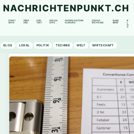
NACHRICHTENPUNKT.CH
START
ÜBER
KON
GESCHI
DATENSCHUTZER
COOKIE-
RUND
B
SEITE
UNS
TAKT
CHTE
KLÄRUNG
RICHTLINIE
BRIEF
L
O
G
BLOG
LOKAL
POLITIK
TECHNIK
WELT
WIRTSCHAFT