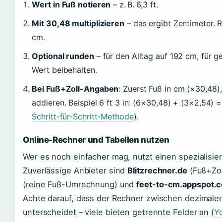
Wert in Fuß notieren
– z. B. 6,3 ft.
Mit 30,48 multiplizieren
– das ergibt Zentimeter. 
cm.
Optional runden
– für den Alltag auf 192 cm, für
Wert beibehalten.
Bei Fuß+Zoll-Angaben
: Zuerst Fuß in cm (×30,48)
addieren. Beispiel 6 ft 3 in: (6×30,48) + (3×2,54) 
Schritt-für-Schritt-Methode
).
Online-Rechner und Tabellen nutzen
Wer es noch einfacher mag, nutzt einen spezialisie
Zuverlässige Anbieter sind
Blitzrechner.de
(Fuß+Zol
(reine Fuß-Umrechnung) und
feet-to-cm.appspot.
Achte darauf, dass der Rechner zwischen dezimale
unterscheidet – viele bieten getrennte Felder an (
Y