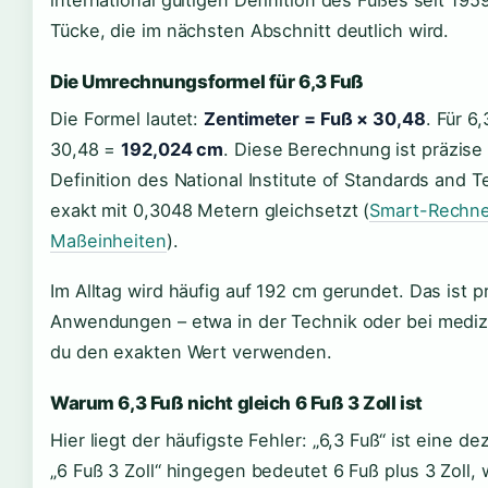
international gültigen Definition des Fußes seit 19
Tücke, die im nächsten Abschnitt deutlich wird.
Die Umrechnungsformel für 6,3 Fuß
Die Formel lautet:
Zentimeter = Fuß × 30,48
. Für 6
30,48 =
192,024 cm
. Diese Berechnung ist präzise 
Definition des National Institute of Standards and T
exakt mit 0,3048 Metern gleichsetzt (
Smart-Rechner
Maßeinheiten
).
Im Alltag wird häufig auf 192 cm gerundet. Das ist 
Anwendungen – etwa in der Technik oder bei mediz
du den exakten Wert verwenden.
Warum 6,3 Fuß nicht gleich 6 Fuß 3 Zoll ist
Hier liegt der häufigste Fehler: „6,3 Fuß“ ist eine 
„6 Fuß 3 Zoll“ hingegen bedeutet 6 Fuß plus 3 Zoll,