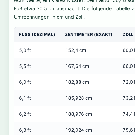
Fuß etwa 30,5 cm ausmacht. Die folgende Tabelle z
Umrechnungen in cm und Zoll.
FUSS (DEZIMAL)
ZENTIMETER (EXAKT)
ZOLL
5,0 ft
152,4 cm
60,0 
5,5 ft
167,64 cm
66,0 
6,0 ft
182,88 cm
72,0 
6,1 ft
185,928 cm
73,2 
6,2 ft
188,976 cm
74,4 
6,3 ft
192,024 cm
75,6 