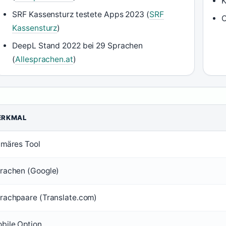
K
SRF Kassensturz testete Apps 2023 (
SRF
O
Kassensturz
)
DeepL Stand 2022 bei 29 Sprachen
(
Allesprachen.at
)
ERKMAL
imäres Tool
rachen (Google)
rachpaare (Translate.com)
bile Option