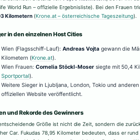
Life World Run – offizielle Ergebnisliste). Bei den Frauen t
3 Kilometern
(
Krone.at – österreichische Tageszeitung
).
er in den einzelnen Host Cities
Wien (Flagsschiff-Lauf):
Andreas Vojta
gewann die Män
Kilometern (
Krone.at
).
Wien Frauen:
Cornelia Stöckl-Moser
siegte mit 50,4 Ki
Sportportal
).
Weitere Sieger in Ljubljana, London, Tokio und anderen 
offiziellen Website veröffentlicht.
ten und Rekorde des Gewinners
entscheidende Größe ist nicht die Zeit, sondern die zurü
her Car. Fukudas 78,95 Kilometer bedeuten, dass er rund