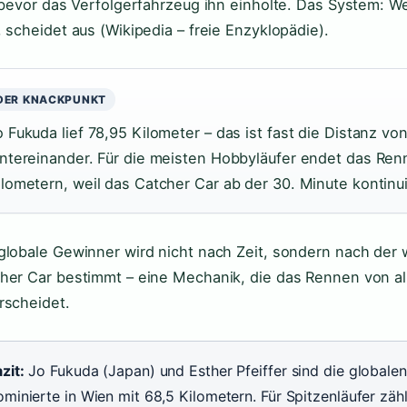
, bevor das Verfolgerfahrzeug ihn einholte. Das System: W
, scheidet aus (Wikipedia – freie Enzyklopädie).
DER KNACKPUNKT
o Fukuda lief 78,95 Kilometer – das ist fast die Distanz v
intereinander. Für die meisten Hobbyläufer endet das Ren
ilometern, weil das Catcher Car ab der 30. Minute kontinuie
globale Gewinner wird nicht nach Zeit, sondern nach der
her Car bestimmt – eine Mechanik, die das Rennen von al
rscheidet.
zit:
Jo Fukuda (Japan) und Esther Pfeiffer sind die globale
minierte in Wien mit 68,5 Kilometern. Für Spitzenläufer zählt