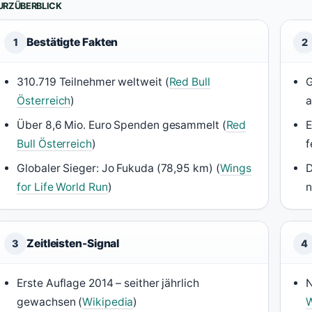
URZÜBERBLICK
Bestätigte Fakten
1
2
310.719 Teilnehmer weltweit (
Red Bull
G
Österreich
)
a
Über 8,6 Mio. Euro Spenden gesammelt (
Red
E
Bull Österreich
)
f
Globaler Sieger: Jo Fukuda (78,95 km) (
Wings
D
for Life World Run
)
n
Zeitleisten-Signal
3
4
Erste Auflage 2014 – seither jährlich
N
gewachsen (
Wikipedia
)
W