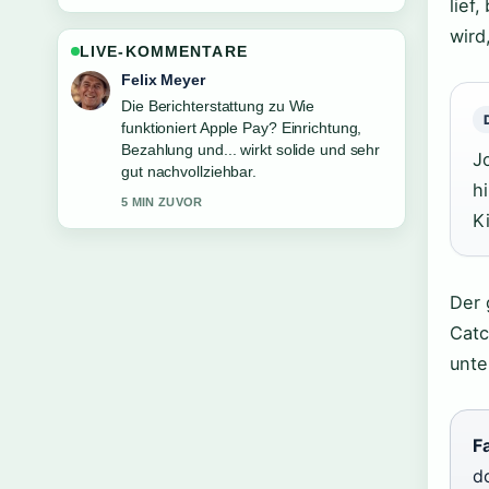
lief
wird
LIVE-KOMMENTARE
Laura Becker
Gute Verifikationsarbeit zu Zahnarzt
Genf Englisch sprechend: Kosten
&#038; Kliniken. Mehr Medien sollten
J
so schreiben.
h
7 MIN ZUVOR
K
Der 
Catc
unte
Fa
do