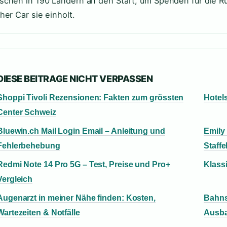
chen in 190 Ländern an den Start, um Spenden für die 
her Car sie einholt.
DIESE BEITRAGE NICHT VERPASSEN
Shoppi Tivoli Rezensionen: Fakten zum grössten
Hotel
Center Schweiz
Bluewin.ch Mail Login Email – Anleitung und
Emily 
Fehlerbehebung
Staffe
Redmi Note 14 Pro 5G – Test, Preise und Pro+
Klassi
Vergleich
Augenarzt in meiner Nähe finden: Kosten,
Bahns
Wartezeiten & Notfälle
Ausba