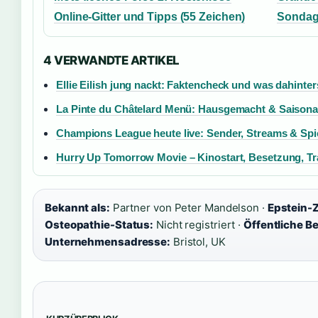
Online-Gitter und Tipps (55 Zeichen)
Sondagg
4 VERWANDTE ARTIKEL
Ellie Eilish jung nackt: Faktencheck und was dahinter
La Pinte du Châtelard Menü: Hausgemacht & Saisona
Champions League heute live: Sender, Streams & Spi
Hurry Up Tomorrow Movie – Kinostart, Besetzung, Tra
Bekannt als:
Partner von Peter Mandelson ·
Epstein-
Osteopathie-Status:
Nicht registriert ·
Öffentliche B
Unternehmensadresse:
Bristol, UK