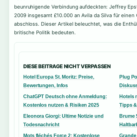
beunruhigende Verbindung aufdeckten: Jeffrey Epste
2009 insgesamt £10.000 an Avila da Silva für einen
abschloss. Dieser Artikel beleuchtet, was die Enth
britische Politik bedeuten.
DIESE BEITRAGE NICHT VERPASSEN
Hotel Europa St. Moritz: Preise,
Plug Po
Bewertungen, Infos
Diskus
ChatGPT Deutsch ohne Anmeldung:
Hotels 
Kostenlos nutzen & Risiken 2025
Tipps &
Eleonora Giorgi: Ultime Notizie und
Brume S
Todesnachricht
Haltbar
Mots fléchés Force 2: Kostenlose
Grande 