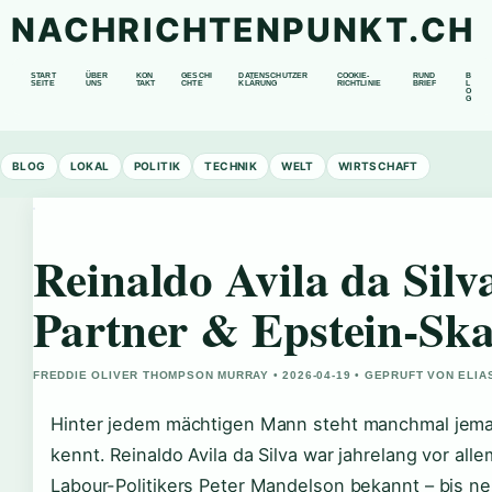
NACHRICHTENPUNKT.CH
START
ÜBER
KON
GESCHI
DATENSCHUTZER
COOKIE-
RUND
B
SEITE
UNS
TAKT
CHTE
KLÄRUNG
RICHTLINIE
BRIEF
L
O
G
BLOG
LOKAL
POLITIK
TECHNIK
WELT
WIRTSCHAFT
Reinaldo Avila da Sil
Partner & Epstein-Sk
FREDDIE OLIVER THOMPSON MURRAY • 2026-04-19 • GEPRUFT VON ELI
Hinter jedem mächtigen Mann steht manchmal jeman
kennt. Reinaldo Avila da Silva war jahrelang vor all
Labour-Politikers Peter Mandelson bekannt – bis 