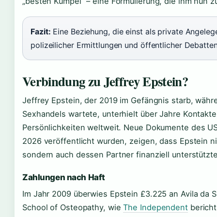
„besten Kumpel” – eine Formulierung, die ihm nun 
Fazit:
Eine Beziehung, die einst als private Angeleg
polizeilicher Ermittlungen und öffentlicher Debatte
Verbindung zu Jeffrey Epstein?
Jeffrey Epstein, der 2019 im Gefängnis starb, wäh
Sexhandels wartete, unterhielt über Jahre Kontakte
Persönlichkeiten weltweit. Neue Dokumente des US-
2026 veröffentlicht wurden, zeigen, dass Epstein n
sondern auch dessen Partner finanziell unterstützte
Zahlungen nach Haft
Im Jahr 2009 überwies Epstein £3.225 an Avila da Si
School of Osteopathy, wie
The Independent
bericht