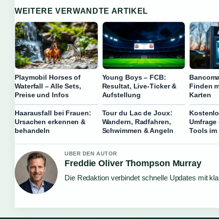
WEITERE VERWANDTE ARTIKEL
Playmobil Horses of
Young Boys – FCB:
Bancomat
Waterfall – Alle Sets,
Resultat, Live-Ticker &
Finden m
Preise und Infos
Aufstellung
Karten
Haarausfall bei Frauen:
Tour du Lac de Joux:
Kostenlo
Ursachen erkennen &
Wandern, Radfahren,
Umfrage 
behandeln
Schwimmen & Angeln
Tools im
UBER DEN AUTOR
Freddie Oliver Thompson Murray
Die Redaktion verbindet schnelle Updates mit kl