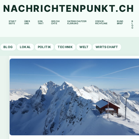
NACHRICHTENPUNKT.CH
START
ÜBER
KON
GESCHI
DATENSCHUTZER
COOKIE-
RUND
B
SEITE
UNS
TAKT
CHTE
KLÄRUNG
RICHTLINIE
BRIEF
L
O
G
BLOG
LOKAL
POLITIK
TECHNIK
WELT
WIRTSCHAFT