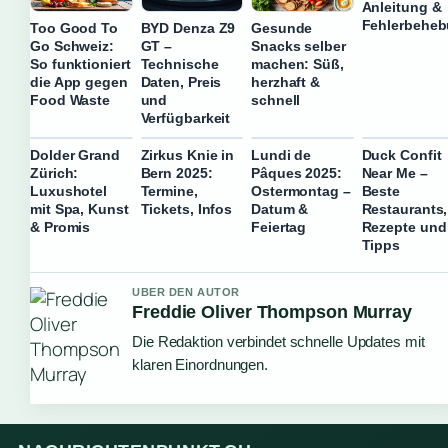
Anleitung &
Fehlerbehe
Too Good To
BYD Denza Z9
Gesunde
Go Schweiz:
GT –
Snacks selber
So funktioniert
Technische
machen: Süß,
die App gegen
Daten, Preis
herzhaft &
Food Waste
und
schnell
Verfügbarkeit
Dolder Grand
Zirkus Knie in
Lundi de
Duck Confit
Zürich:
Bern 2025:
Pâques 2025:
Near Me –
Luxushotel
Termine,
Ostermontag –
Beste
mit Spa, Kunst
Tickets, Infos
Datum &
Restaurants,
& Promis
Feiertag
Rezepte und
Tipps
UBER DEN AUTOR
Freddie Oliver Thompson Murray
Die Redaktion verbindet schnelle Updates mit
klaren Einordnungen.