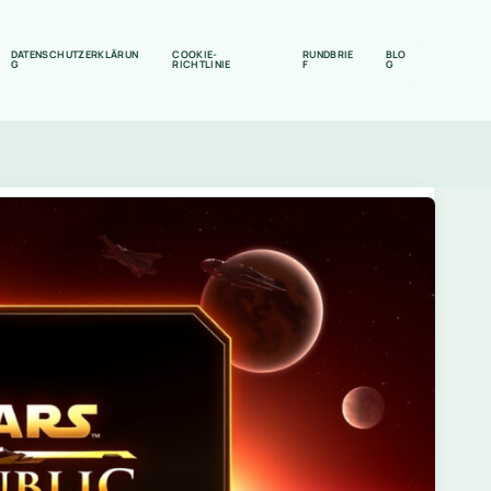
DATENSCHUTZERKLÄRUN
COOKIE-
RUNDBRIE
BLO
G
RICHTLINIE
F
G