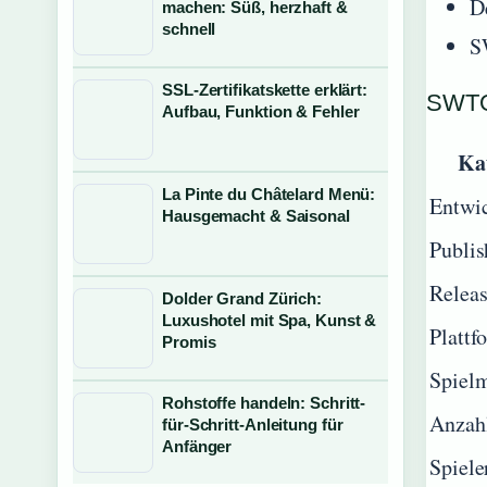
D
machen: Süß, herzhaft &
schnell
S
SSL-Zertifikatskette erklärt:
SWTOR
Aufbau, Funktion & Fehler
Ka
La Pinte du Châtelard Menü:
Entwic
Hausgemacht & Saisonal
Publis
Relea
Dolder Grand Zürich:
Luxushotel mit Spa, Kunst &
Plattf
Promis
Spiel
Rohstoffe handeln: Schritt-
Anzah
für-Schritt-Anleitung für
Anfänger
Spiele