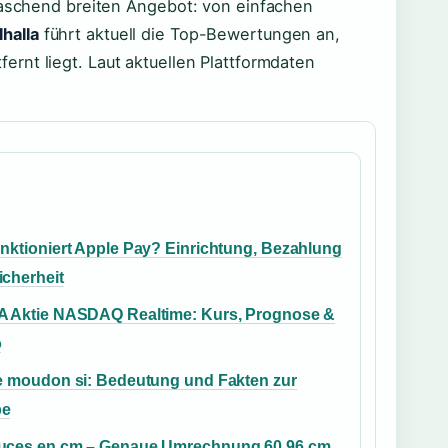
rraschend breiten Angebot: von einfachen
halla
führt aktuell die Top-Bewertungen an,
rnt liegt. Laut aktuellen Plattformdaten
unktioniert Apple Pay? Einrichtung, Bezahlung
icherheit
A Aktie NASDAQ Realtime: Kurs, Prognose &
o
de moudon si: Bedeutung und Fakten zur
pe
uces en cm – Genaue Umrechnung 60,96 cm