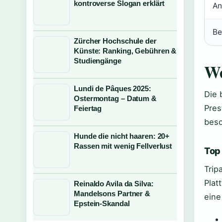
kontroverse Slogan erklärt
An
Be
Zürcher Hochschule der
Künste: Ranking, Gebühren &
Studiengänge
We
Lundi de Pâques 2025:
Die 
Ostermontag – Datum &
Pres
Feiertag
bes
Hunde die nicht haaren: 20+
Rassen mit wenig Fellverlust
Top
Trip
Plat
Reinaldo Avila da Silva:
Mandelsons Partner &
eine
Epstein-Skandal