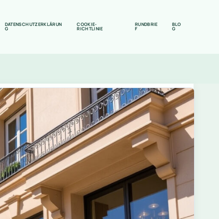
DATENSCHUTZERKLÄRUN
COOKIE-
RUNDBRIE
BLO
G
RICHTLINIE
F
G