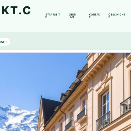
KT.C
STARTSEIT
ÜBER
KONTAK
GESCHICHT
E
UNS
T
E
HAFT