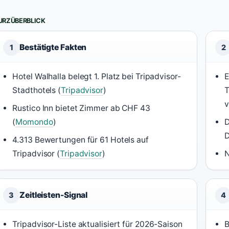
URZÜBERBLICK
Bestätigte Fakten
1
2
Hotel Walhalla belegt 1. Platz bei Tripadvisor-
E
Stadthotels (
Tripadvisor
)
T
v
Rustico Inn bietet Zimmer ab CHF 43
(
Momondo
)
D
D
4.313 Bewertungen für 61 Hotels auf
Tripadvisor (
Tripadvisor
)
N
Zeitleisten-Signal
3
4
Tripadvisor-Liste aktualisiert für 2026-Saison
B