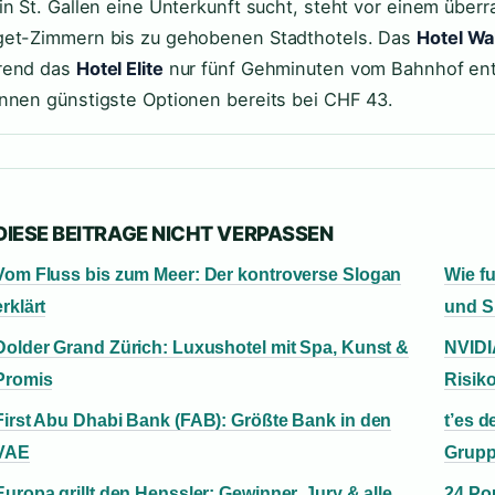
in St. Gallen eine Unterkunft sucht, steht vor einem übe
et-Zimmern bis zu gehobenen Stadthotels. Das
Hotel Wal
rend das
Hotel Elite
nur fünf Gehminuten vom Bahnhof entfe
nnen günstigste Optionen bereits bei CHF 43.
DIESE BEITRAGE NICHT VERPASSEN
Vom Fluss bis zum Meer: Der kontroverse Slogan
Wie f
erklärt
und S
Dolder Grand Zürich: Luxushotel mit Spa, Kunst &
NVIDI
Promis
Risik
First Abu Dhabi Bank (FAB): Größte Bank in den
t’es 
VAE
Grup
Europa grillt den Henssler: Gewinner, Jury & alle
24 Po