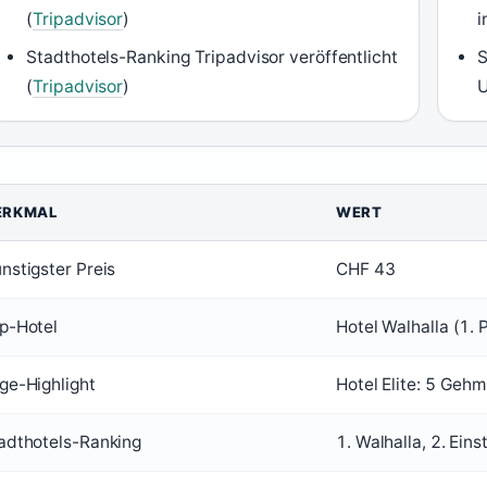
(
Tripadvisor
)
i
Stadthotels-Ranking Tripadvisor veröffentlicht
S
(
Tripadvisor
)
U
ERKMAL
WERT
nstigster Preis
CHF 43
p-Hotel
Hotel Walhalla (1. P
ge-Highlight
Hotel Elite: 5 Geh
adthotels-Ranking
1. Walhalla, 2. Eins