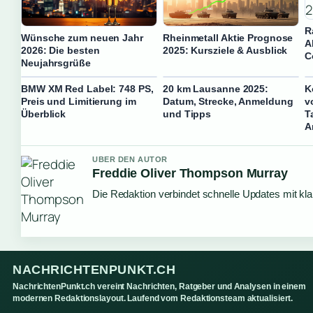
R
Wünsche zum neuen Jahr
Rheinmetall Aktie Prognose
A
2026: Die besten
2025: Kursziele & Ausblick
C
Neujahrsgrüße
BMW XM Red Label: 748 PS,
20 km Lausanne 2025:
K
Preis und Limitierung im
Datum, Strecke, Anmeldung
v
Überblick
und Tipps
T
A
UBER DEN AUTOR
Freddie Oliver Thompson Murray
Die Redaktion verbindet schnelle Updates mit kl
NACHRICHTENPUNKT.CH
NachrichtenPunkt.ch vereint Nachrichten, Ratgeber und Analysen in einem
modernen Redaktionslayout. Laufend vom Redaktionsteam aktualisiert.