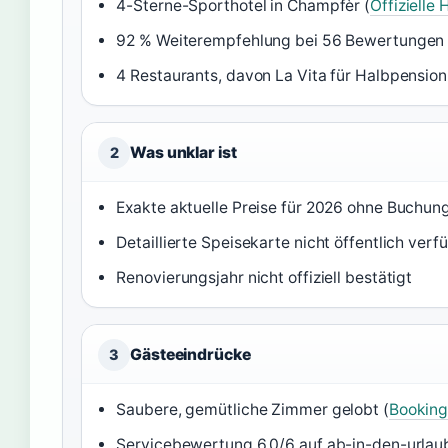
4-Sterne-Sporthotel in Champfèr (
Offizielle
92 % Weiterempfehlung bei 56 Bewertungen 
4 Restaurants, davon La Vita für Halbpension
Was unklar ist
2
Exakte aktuelle Preise für 2026 ohne Buchu
Detaillierte Speisekarte nicht öffentlich verf
Renovierungsjahr nicht offiziell bestätigt
Gästeeindrücke
3
Saubere, gemütliche Zimmer gelobt (
Bookin
Servicebewertung 6,0/6 auf ab-in-den-urlaub