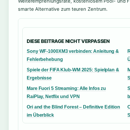
Weiterempfehlungsrate, kostenlosem Pool- und Fi
smarte Alternative zum teuren Zentrum.
DIESE BEITRAGE NICHT VERPASSEN
Sony WF-1000XM3 verbinden: Anleitung &
R
Fehlerbehebung
Ü
Spiele der FIFA Klub-WM 2025: Spielplan &
M
Ergebnisse
S
Mare Fuori 5 Streaming: Alle Infos zu
S
RaiPlay, Netflix und VPN
Ori and the Blind Forest – Definitive Edition
C
im Überblick
S