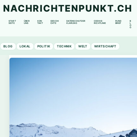
NACHRICHTENPUNKT.CH
START
ÜBER
KON
GESCHI
DATENSCHUTZER
COOKIE-
RUND
B
SEITE
UNS
TAKT
CHTE
KLÄRUNG
RICHTLINIE
BRIEF
L
O
G
BLOG
LOKAL
POLITIK
TECHNIK
WELT
WIRTSCHAFT