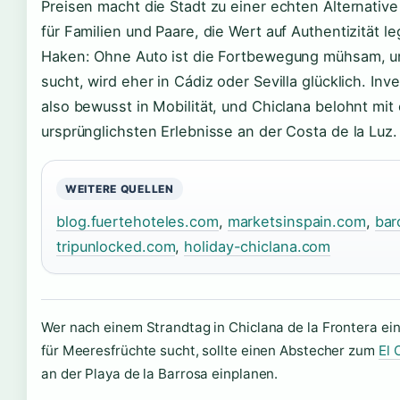
Preisen macht die Stadt zu einer echten Alternativ
für Familien und Paare, die Wert auf Authentizität l
Haken: Ohne Auto ist die Fortbewegung mühsam, u
sucht, wird eher in Cádiz oder Sevilla glücklich. Inv
also bewusst in Mobilität, und Chiclana belohnt mit
ursprünglichsten Erlebnisse an der Costa de la Luz.
WEITERE QUELLEN
blog.fuertehoteles.com
,
marketsinspain.com
,
bar
tripunlocked.com
,
holiday-chiclana.com
Wer nach einem Strandtag in Chiclana de la Frontera ei
für Meeresfrüchte sucht, sollte einen Abstecher zum
El 
an der Playa de la Barrosa einplanen.