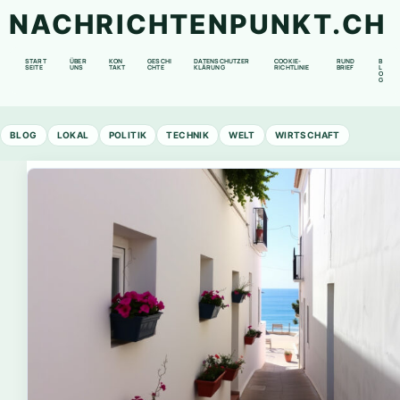
NACHRICHTENPUNKT.CH
START
ÜBER
KON
GESCHI
DATENSCHUTZER
COOKIE-
RUND
B
SEITE
UNS
TAKT
CHTE
KLÄRUNG
RICHTLINIE
BRIEF
L
O
G
BLOG
LOKAL
POLITIK
TECHNIK
WELT
WIRTSCHAFT