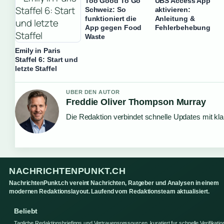
Too Good To Go
UBS Access App
Schweiz: So
aktivieren:
funktioniert die
Anleitung &
App gegen Food
Fehlerbehebung
Waste
Emily in Paris
Staffel 6: Start und
letzte Staffel
UBER DEN AUTOR
Freddie Oliver Thompson Murray
Die Redaktion verbindet schnelle Updates mit kl
NACHRICHTENPUNKT.CH
NachrichtenPunkt.ch vereint Nachrichten, Ratgeber und Analysen in einem
modernen Redaktionslayout. Laufend vom Redaktionsteam aktualisiert.
Beliebt
Tagliche Redaktionsbriefings und Vertrauensressourcen, kuratiert fur schnelle Verifikatio