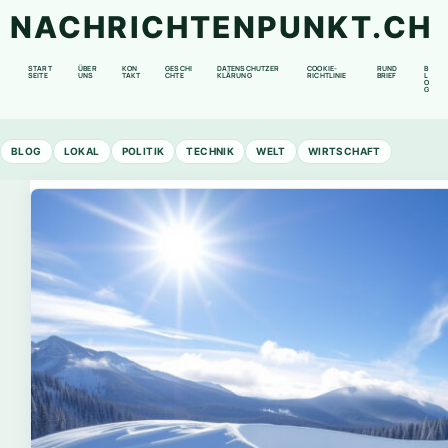
NACHRICHTENPUNKT.CH
START
ÜBER
KON
GESCHI
DATENSCHUTZER
COOKIE-
RUND
B
SEITE
UNS
TAKT
CHTE
KLÄRUNG
RICHTLINIE
BRIEF
L
O
G
BLOG
LOKAL
POLITIK
TECHNIK
WELT
WIRTSCHAFT