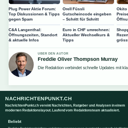
Plug Power Aktie Forum:
Orell Füssli
Okito
Top Diskussionen & Tipps
Gutscheincode eingeben
Preis
gegen Spam
– Schritt für Schritt
Öffnu
C&A Langenthal:
Euro in CHF umrechnen:
Shopp
Öffnungszeiten, Standort
Aktueller Wechselkurs &
Rezen
& aktuelle Infos
Tipps
gröss
UBER DEN AUTOR
Freddie Oliver Thompson Murray
Die Redaktion verbindet schnelle Updates mit kl
NACHRICHTENPUNKT.CH
NachrichtenPunkt.ch vereint Nachrichten, Ratgeber und Analysen in einem
modernen Redaktionslayout. Laufend vom Redaktionsteam aktualisiert.
Beliebt