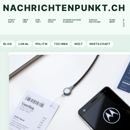
NACHRICHTENPUNKT.CH
START
ÜBER
KON
GESCHI
DATENSCHUTZER
COOKIE-
RUND
B
SEITE
UNS
TAKT
CHTE
KLÄRUNG
RICHTLINIE
BRIEF
L
O
G
BLOG
LOKAL
POLITIK
TECHNIK
WELT
WIRTSCHAFT