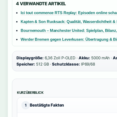
4 VERWANDTE ARTIKEL
Ici tout commence RTS Replay: Episoden online sch
Kapten & Son Rucksack: Qualität, Wasserdichtheit &
Bournemouth – Manchester United: Spielplan, Bilanz
Werder Bremen gegen Leverkusen: Übertragung & Bi
Displaygröße:
6,36 Zoll P-OLED ·
Akku:
5000 mAh ·
Ar
Speicher:
512 GB ·
Schutzklasse:
IP69/68
KURZÜBERBLICK
Bestätigte Fakten
1