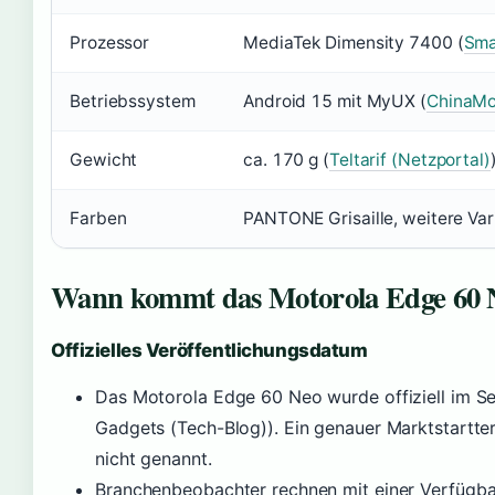
Prozessor
MediaTek Dimensity 7400 (
Sma
Betriebssystem
Android 15 mit MyUX (
ChinaMo
Gewicht
ca. 170 g (
Teltarif (Netzportal)
Farben
PANTONE Grisaille, weitere Var
Wann kommt das Motorola Edge 60 
Offizielles Veröffentlichungsdatum
Das Motorola Edge 60 Neo wurde offiziell im 
Gadgets (Tech-Blog)). Ein genauer Marktstartte
nicht genannt.
Branchenbeobachter rechnen mit einer Verfügba