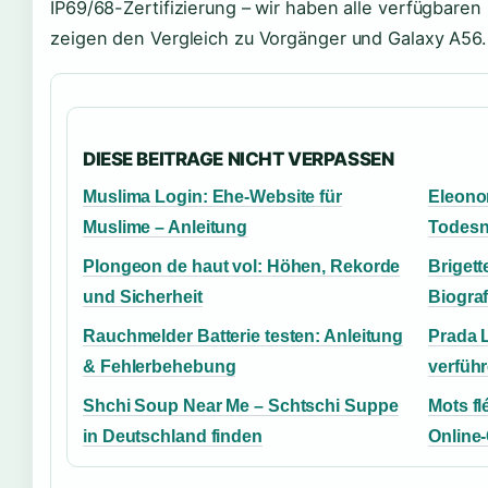
IP69/68-Zertifizierung – wir haben alle verfügbar
zeigen den Vergleich zu Vorgänger und Galaxy A56.
DIESE BEITRAGE NICHT VERPASSEN
Muslima Login: Ehe-Website für
Eleonor
Muslime – Anleitung
Todesn
Plongeon de haut vol: Höhen, Rekorde
Briget
und Sicherheit
Biograf
Rauchmelder Batterie testen: Anleitung
Prada 
& Fehlerbehebung
verführ
Shchi Soup Near Me – Schtschi Suppe
Mots fl
in Deutschland finden
Online-