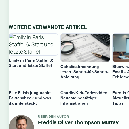
WEITERE VERWANDTE ARTIKEL
Emily in Paris Staffel 6:
Start und letzte Staffel
Gehaltsabrechnung
Bluewin.
lesen: Schritt-für-Schritt-
Email – 
Anleitung
Fehlerb
Ellie Eilish jung nackt:
Charlie-Kirk-Todesvideo:
Euro in
Faktencheck und was
Neueste bestätigte
Aktuelle
dahintersteckt
Informationen
Tipps
UBER DEN AUTOR
Freddie Oliver Thompson Murray