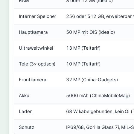
RAM
8 oder 12 GB (Idealo)
Interner Speicher
256 oder 512 GB, erweiterbar v
Hauptkamera
50 MP mit OIS (Idealo)
Ultraweitwinkel
13 MP (Teltarif)
Tele (3× optisch)
10 MP (Teltarif)
Frontkamera
32 MP (China-Gadgets)
Akku
5000 mAh (ChinaMobileMag)
Laden
68 W kabelgebunden, kein Qi (T
Schutz
IP69/68, Gorilla Glass 7i, MIL-