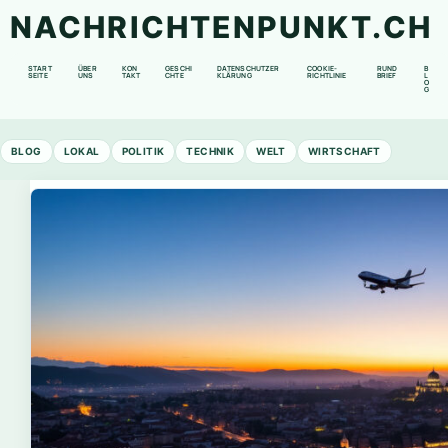
NACHRICHTENPUNKT.CH
START
ÜBER
KON
GESCHI
DATENSCHUTZER
COOKIE-
RUND
B
SEITE
UNS
TAKT
CHTE
KLÄRUNG
RICHTLINIE
BRIEF
L
O
G
BLOG
LOKAL
POLITIK
TECHNIK
WELT
WIRTSCHAFT