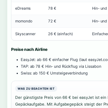
eDreams
78 €
Hin- und
momondo
72 €
Hin- und
Skyscanner
26 € (einfach)
Einfacher
Preise nach Airline
EasyJet: ab 66 € einfacher Flug (laut easyJet.c
TAP: ab 78 € Hin- und Rückflug via Lissabon
Swiss: ab 150 € Umsteigeverbindung
WAS ZU BEACHTEN IST
Der günstigste Preis von 66 € bei easyJet ist ein
Gepäckaufgabe. Mit Aufgabegepäck steigt der Pre