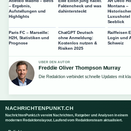
Atlético Madrid – Betis
Ellie Eilish jung nackt:
Art Deco Ho
– Ergebnis,
Faktencheck und was
Montana –
Aufstellungen und
dahintersteckt
Historische
Highlights
Luxushotel 
Seeblick
Paris FC – Marseille:
ChatGPT Deutsch
Raiffeisen 
H2H, Statistiken und
ohne Anmeldung:
Login und A
Prognose
Kostenlos nutzen &
Schweiz
Risiken 2025
UBER DEN AUTOR
Freddie Oliver Thompson Murray
Die Redaktion verbindet schnelle Updates mit kl
NACHRICHTENPUNKT.CH
NachrichtenPunkt.ch vereint Nachrichten, Ratgeber und Analysen in einem
modernen Redaktionslayout. Laufend vom Redaktionsteam aktualisiert.