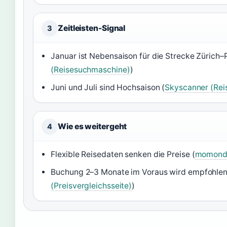
Zeitleisten-Signal
3
Januar ist Nebensaison für die Strecke Zürich–P
(Reisesuchmaschine)
)
Juni und Juli sind Hochsaison (
Skyscanner (Re
Wie es weitergeht
4
Flexible Reisedaten senken die Preise (
momondo 
Buchung 2–3 Monate im Voraus wird empfohlen
(Preisvergleichsseite)
)