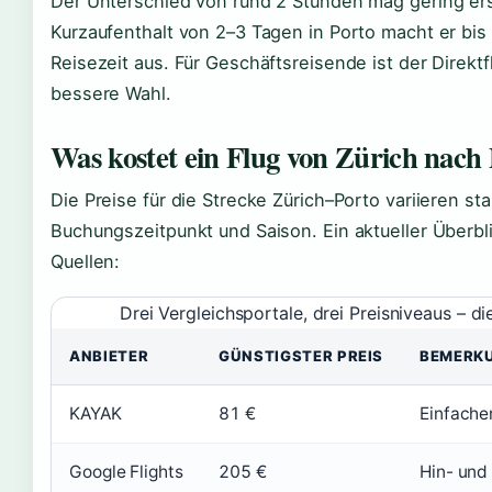
Der Unterschied von rund 2 Stunden mag gering er
Kurzaufenthalt von 2–3 Tagen in Porto macht er bis
Reisezeit aus. Für Geschäftsreisende ist der Direktf
bessere Wahl.
Was kostet ein Flug von Zürich nach
Die Preise für die Strecke Zürich–Porto variieren star
Buchungszeitpunkt und Saison. Ein aktueller Überbl
Quellen:
Drei Vergleichsportale, drei Preisniveaus – di
ANBIETER
GÜNSTIGSTER PREIS
BEMERK
KAYAK
81 €
Einfache
Google Flights
205 €
Hin- und