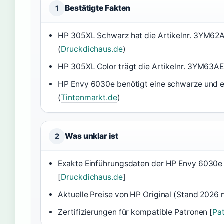
Bestätigte Fakten
1
HP 305XL Schwarz hat die Artikelnr. 3YM62A
(
Druckdichaus.de
)
HP 305XL Color trägt die Artikelnr. 3YM63AE
HP Envy 6030e benötigt eine schwarze und ei
(
Tintenmarkt.de
)
Was unklar ist
2
Exakte Einführungsdaten der HP Envy 6030e 
[
Druckdichaus.de
]
Aktuelle Preise von HP Original (Stand 2026 ni
Zertifizierungen für kompatible Patronen [
Pa