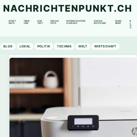
NACHRICHTENPUNKT.CH
START
ÜBER
KON
GESCHI
DATENSCHUTZER
COOKIE-
RUND
B
SEITE
UNS
TAKT
CHTE
KLÄRUNG
RICHTLINIE
BRIEF
L
O
G
BLOG
LOKAL
POLITIK
TECHNIK
WELT
WIRTSCHAFT