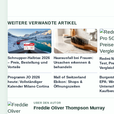
WEITERE VERWANDTE ARTIKEL
Schnupper-Halbtax 2026
Haarausfall bei Frauen:
Redmi N
– Preis, Bestellung und
Ursachen erkennen &
Test, Pr
Vorteile
behandeln
Vergleic
Programm JO 2026
Mall of Switzerland
Burgers
heute: Vollständiger
Ebikon: Shops &
EPA: Wi
Kalender Milano Cortina
Öffnungszeiten
Untersc
Kaufber
UBER DEN AUTOR
Freddie Oliver Thompson Murray