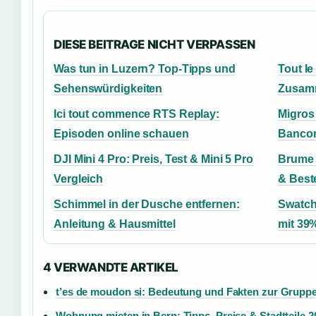
DIESE BEITRAGE NICHT VERPASSEN
Was tun in Luzern? Top-Tipps und
Tout l
Sehenswürdigkeiten
Zusam
Ici tout commence RTS Replay:
Migros 
Episoden online schauen
Bancom
DJI Mini 4 Pro: Preis, Test & Mini 5 Pro
Brume S
Vergleich
& Best
Schimmel in der Dusche entfernen:
Swatch
Anleitung & Hausmittel
mit 39
4 VERWANDTE ARTIKEL
t’es de moudon si: Bedeutung und Fakten zur Grupp
Wohnung mieten in Bern: Tipps, Preise & Stadtteile 2