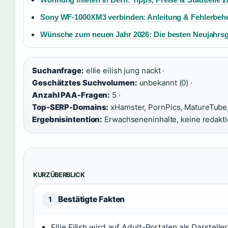
Sony WF-1000XM3 verbinden: Anleitung & Fehlerbe
Wünsche zum neuen Jahr 2026: Die besten Neujahrs
Suchanfrage:
ellie eilish jung nackt ·
Geschätztes Suchvolumen:
unbekannt (0) ·
Anzahl PAA-Fragen:
5 ·
Top-SERP-Domains:
xHamster, PornPics, MatureTube
Ergebnisintention:
Erwachseneninhalte, keine redakti
KURZÜBERBLICK
Bestätigte Fakten
1
Ellie Eilish wird auf Adult-Portalen als Darsteller