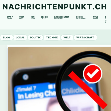
NACHRICHTENPUNKT.CH
START
ÜBER
KON
GESCHI
DATENSCHUTZER
COOKIE-
RUND
B
SEITE
UNS
TAKT
CHTE
KLÄRUNG
RICHTLINIE
BRIEF
L
O
G
BLOG
LOKAL
POLITIK
TECHNIK
WELT
WIRTSCHAFT