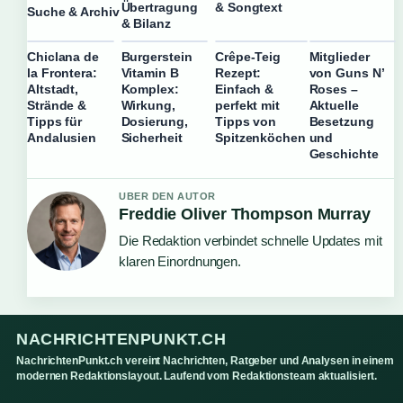
Übertragung
& Songtext
Suche & Archiv
& Bilanz
Chiclana de
Burgerstein
Crêpe-Teig
Mitglieder
la Frontera:
Vitamin B
Rezept:
von Guns N’
Altstadt,
Komplex:
Einfach &
Roses –
Strände &
Wirkung,
perfekt mit
Aktuelle
Tipps für
Dosierung,
Tipps von
Besetzung
Andalusien
Sicherheit
Spitzenköchen
und
Geschichte
UBER DEN AUTOR
Freddie Oliver Thompson Murray
Die Redaktion verbindet schnelle Updates mit
klaren Einordnungen.
NACHRICHTENPUNKT.CH
NachrichtenPunkt.ch vereint Nachrichten, Ratgeber und Analysen in einem
modernen Redaktionslayout. Laufend vom Redaktionsteam aktualisiert.