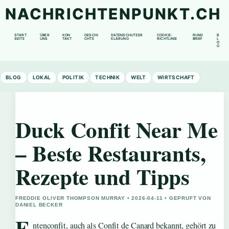
NACHRICHTENPUNKT.CH
START
ÜBER
KON
GESCHI
DATENSCHUTZER
COOKIE-
RUND
B
SEITE
UNS
TAKT
CHTE
KLÄRUNG
RICHTLINIE
BRIEF
L
O
G
BLOG
LOKAL
POLITIK
TECHNIK
WELT
WIRTSCHAFT
Duck Confit Near Me
– Beste Restaurants,
Rezepte und Tipps
FREDDIE OLIVER THOMPSON MURRAY • 2026-04-11 • GEPRUFT VON
DANIEL BECKER
E
ntenconfit, auch als Confit de Canard bekannt, gehört zu